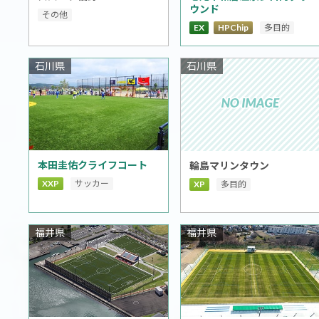
ウンド
その他
EX
HPChip
多目的
石川県
石川県
本田圭佑クライフコート
輪島マリンタウン
XXP
サッカー
XP
多目的
福井県
福井県