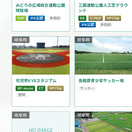
みどりの広場総合運動公園
三国運動公園人工芝グラウ
球技場
ンド
XXP
JFA公認
多目的
EX
S-PAD
HPChip
JFA公認
多目的
岐阜県
岐阜県
可児市KYBスタジアム
各務原青少年サッカー場
XP-mono
ET
HPChip
サッカー
野球
岐阜県
岐阜県