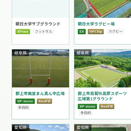
朝日大学ラグビー場
朝日大学サブグラウンド
EX
HPChip
ラグビー
XPneo
フットサル
岐阜県
岐阜県
郡上市美並まん真ん中広場
郡上市高鷲叺高原スポーツ
広場第1グラウンド
XP-mono
ResiFill
XP-mono
ResiFill
多目的
多目的
愛知県
愛知県