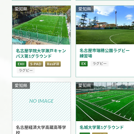
愛知県
愛知県
名古屋市瑞穂公園ラグビー
名古屋学院大学瀬戸キャン
練習場
パス第1グラウンド
EX
ラグビー
EXII
S-PAD
ResiFill
ラグビー
愛知県
愛知県
名古屋経済大学高蔵高等学
名城大学第1グラウンド
校