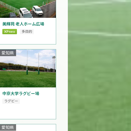
美輝苑 老人ホーム広場
XPneo
多目的
愛知県
中京大学ラグビー場
ラグビー
愛知県