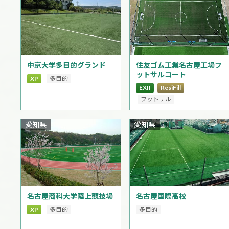
中京大学多目的グランド
住友ゴム工業名古屋工場フ
ットサルコート
XP
多目的
EXII
ResiFill
フットサル
愛知県
愛知県
名古屋商科大学陸上競技場
名古屋国際高校
XP
多目的
多目的