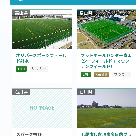
富山県
富山県
オリバースポーツフィール
フットボールセンター富山
ド射水
（シーフィールド＋マウン
テンフィールド）
EXII
サッカー
EXII
ResiFill
サッカー
石川県
石川県
七尾市和倉温泉多目的グラ
スパーク福野