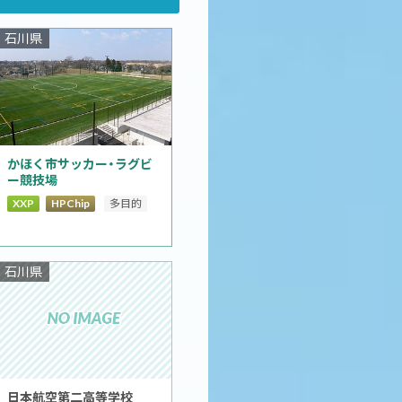
石川県
かほく市サッカー・ラグビ
ー競技場
XXP
HPChip
多目的
石川県
日本航空第二高等学校