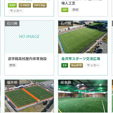
場人工芝
XXP
S-PAD
HPChip
XP
野球
サッカー
石川県
石川県
遊学館高校屋内体育施設
金沢市スポーツ交流広場
野球
EX
ResiFill
サッカー
福井県
岐阜県