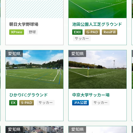
朝日大学野球場
池田公園人工芝グラウンド
XPneo
野球
EXII
G-PAD
ResiFill
サッカー
愛知県
愛知県
ひかりFCグラウンド
中京大学サッカー場
EX
S-PAD
サッカー
JFA公認
サッカー
愛知県
愛知県