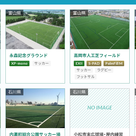
富山県
富山県
永森記念グラウンド
高岡市人工芝フィールド
XP-mono
サッカー
EXII
S-PAD
PalmFill M
サッカー
ラグビー
フットサル
石川県
石川県
内灘町総合公園サッカー場
小松市末広球場・屋内練習