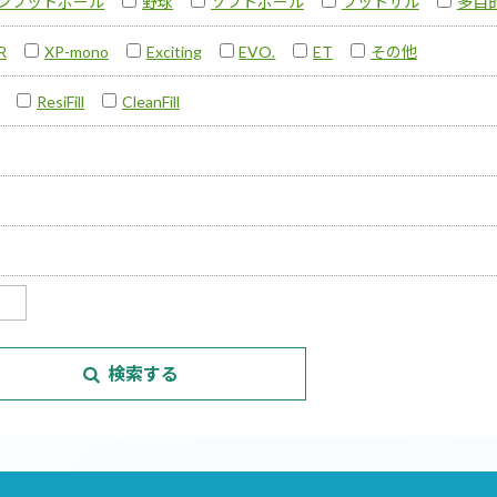
ンフットボール
野球
ソフトボール
フットサル
多目
R
XP-mono
Exciting
EVO.
ET
その他
ResiFill
CleanFill
検索する