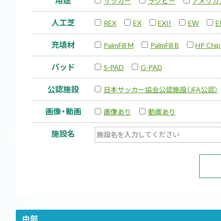
用途
サッカー
ラグビー
アメリカ
人工芝
REX
EX
EXII
EW
E
充填材
PalmFill M
PalmFill B
HP Chip
パッド
S-PAD
G-PAD
公認施設
日本サッカー協会公認施設（JFA公認）
画像・動画
画像あり
動画あり
施設名
中部