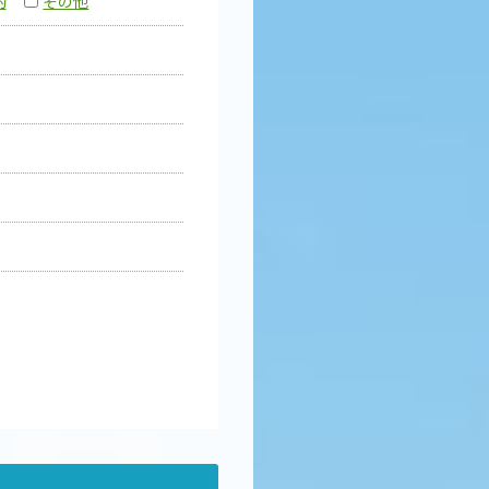
的
その他