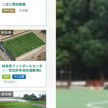
こばと西幼稚園
HPChip
その他
岐阜県
岐阜県フットボールセンタ
ー／笠松町多目的運動場B
XXP
JFA公認
サッカー
岐阜県