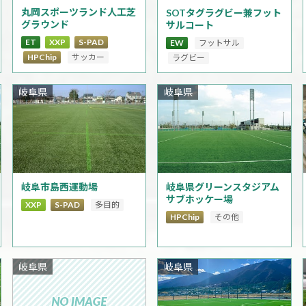
丸岡スポーツランド人工芝
SOTタグラグビー兼フット
グラウンド
サルコート
ET
XXP
S-PAD
EW
フットサル
HPChip
サッカー
ラグビー
岐阜県
岐阜県
岐阜市島西運動場
岐阜県グリーンスタジアム
サブホッケー場
XXP
S-PAD
多目的
HPChip
その他
岐阜県
岐阜県