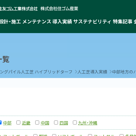
設計・施工
メンテナンス
導入実績
サステナビリティ
特集記事
一覧
ングパイル人工芝 ハイブリッドターフ
人工芝導入実績
中部地方の
中部
近畿
中国
四国
九州・沖縄