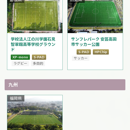
学校法人江の川学園石見
サンフレパーク 安芸高田
智翠館高等学校グラウン
市サッカー公園
ド
S-PAD
HPChip
XP-mono
S-PAD
サッカー
ラグビー
多目的
九州
福岡県