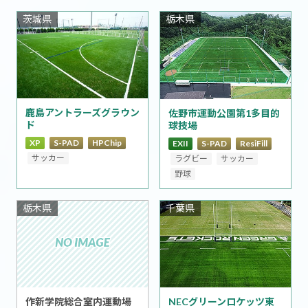
茨城県
栃木県
鹿島アントラーズグラウン
佐野市運動公園第1多目的
ド
球技場
XP
S-PAD
HPChip
EXII
S-PAD
ResiFill
サッカー
ラグビー
サッカー
野球
栃木県
千葉県
作新学院総合室内運動場
NECグリーンロケッツ東