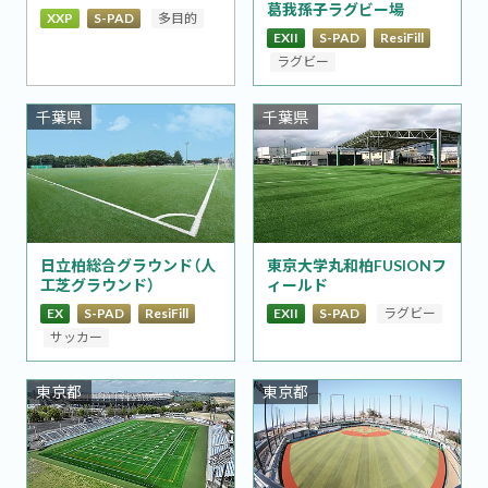
葛我孫子ラグビー場
XXP
S-PAD
多目的
EXII
S-PAD
ResiFill
ラグビー
千葉県
千葉県
日立柏総合グラウンド（人
東京大学丸和柏FUSIONフ
工芝グラウンド）
ィールド
EX
S-PAD
ResiFill
EXII
S-PAD
ラグビー
サッカー
東京都
東京都