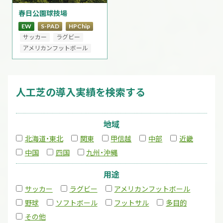
春日公園球技場
EW
S-PAD
HPChip
サッカー
ラグビー
アメリカンフットボール
人工芝の導入実績を検索する
地域
北海道・東北
関東
甲信越
中部
近畿
中国
四国
九州・沖縄
用途
サッカー
ラグビー
アメリカンフットボール
野球
ソフトボール
フットサル
多目的
その他