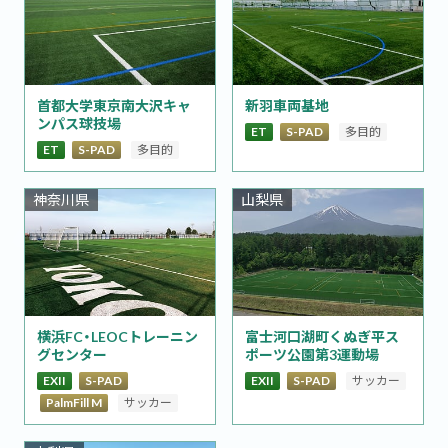
首都大学東京南大沢キャ
新羽車両基地
ンパス球技場
ET
S-PAD
多目的
ET
S-PAD
多目的
神奈川県
山梨県
横浜FC・LEOCトレーニン
富士河口湖町くぬぎ平ス
グセンター
ポーツ公園第3運動場
EXII
S-PAD
EXII
S-PAD
サッカー
PalmFill M
サッカー