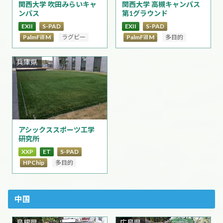
関西大学 吹田みらいキャ
関西大学 高槻キャンパス
ンパス
第1グラウンド
EXII
S-PAD
EXII
S-PAD
PalmFill M
ラグビー
PalmFill M
多目的
兵庫県
アシックススポーツ工学
研究所
XXP
ET
S-PAD
HPChip
多目的
中国
島根県
広島県