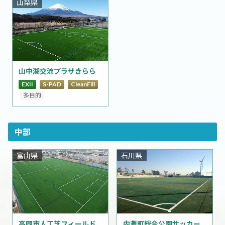
山梨県
山中湖交流プラザきらら
EXII
S-PAD
CleanFill
多目的
中部
富山県
石川県
内灘町総合公園サッカー
高岡市人工芝フィールド