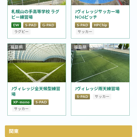
札幌山の手高等学校 ラグ
Jヴィレッジサッカー場
ビー練習場
NO6ピッチ
EW
S-PAD
G-PAD
S-PAD
HPChip
ラグビー
サッカー
福島県
福島県
Jヴィレッジ全天候型練習
Jヴィレッジ雨天練習場
場
S-PAD
サッカー
XP-mono
S-PAD
サッカー
関東