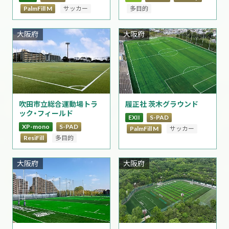
多目的
PalmFill M
サッカー
大阪府
大阪府
吹田市立総合運動場トラ
履正社 茨木グラウンド
ック・フィールド
EXII
S-PAD
XP-mono
S-PAD
PalmFill M
サッカー
ResiFill
多目的
大阪府
大阪府