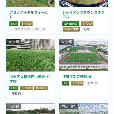
アミノバイタルフィール
ジャイアンツタウンスタジ
ド
アム
EXII
S-PAD
XP-mono
S-PAD
アメリカンフットボール
PalmFill B
野球
東京都
東京都
江東区新砂運動場
中央区立晴海西小学校・中
学校
ER
S-PAD
多目的
EXII
S-PAD
ResiFill
多目的
東京都
神奈川県