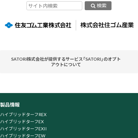
検索
SATORI株式会社が提供するサービス「SATORI」のオプト
アウトについて
当社ウェブサイトはお客様の利便性を高めるため、SATORI株
式会社が提供するサービス「SATORI」を利用しています。
「SATORI」はクッキーまたはその類似技術を利用してお客様
のアクセス履歴を取得・蓄積しておりますが、この取得・蓄積
を停止されたい場合、SATORI株式会社が提供する以下の「オ
製品情報
プトアウトページ」よりオプトアウトを行ってください。な
お、オプトアウトがなされた場合は、当社がウェブサイト上で
ハイブリッドターフREX
提供するサービスの一部を利用できなくなる場合がございま
ハイブリッドターフEX
すので、ご了承ください。
ハイブリッドターフEXII
オプトアウトページ
https://satori.marketing/optout/
ハイブリッドターフEW