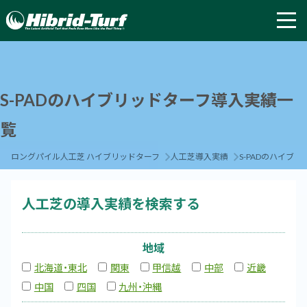
S-PADのハイブリッドターフ導入実績一
覧
ロングパイル人工芝 ハイブリッドターフ
人工芝導入実績
S-PADのハイブ
人工芝の導入実績を検索する
地域
北海道・東北
関東
甲信越
中部
近畿
中国
四国
九州・沖縄