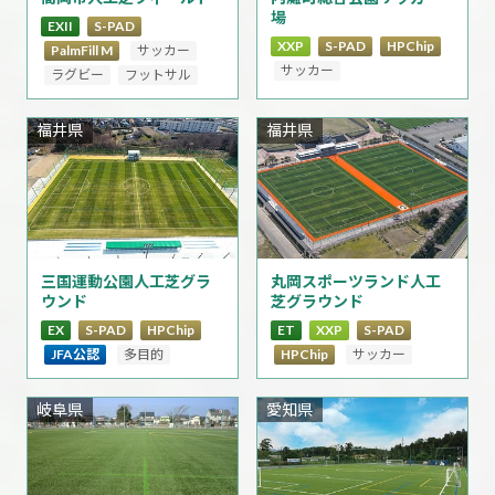
場
EXII
S-PAD
XXP
S-PAD
HPChip
PalmFill M
サッカー
サッカー
ラグビー
フットサル
福井県
福井県
三国運動公園人工芝グラ
丸岡スポーツランド人工
ウンド
芝グラウンド
EX
S-PAD
HPChip
ET
XXP
S-PAD
JFA公認
多目的
HPChip
サッカー
岐阜県
愛知県