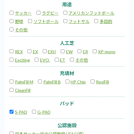
用途
サッカー
ラグビー
アメリカンフットボール
野球
ソフトボール
フットサル
多目的
その他
人工芝
REX
EX
EXII
EW
ER
XP-mono
Exciting
EVO.
ET
その他
充填材
PalmFill M
PalmFill B
HP Chip
ResiFill
CleanFill
パッド
S-PAD
G-PAD
公認施設
日本サッカー協会公認施設（JFA公認）