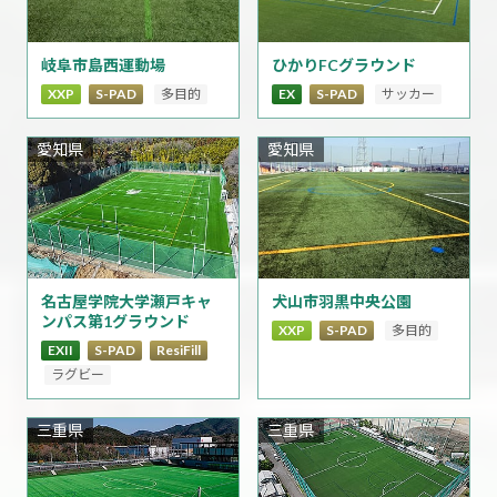
岐阜市島西運動場
ひかりFCグラウンド
XXP
S-PAD
多目的
EX
S-PAD
サッカー
愛知県
愛知県
犬山市羽黒中央公園
名古屋学院大学瀬戸キャ
ンパス第1グラウンド
XXP
S-PAD
多目的
EXII
S-PAD
ResiFill
ラグビー
三重県
三重県