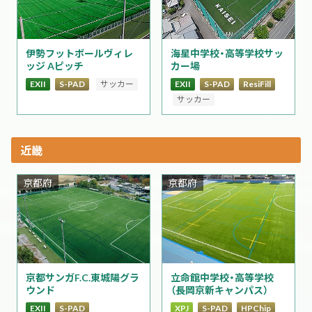
伊勢フットボールヴィレ
海星中学校・高等学校サッ
ッジ Aピッチ
カー場
EXII
S-PAD
サッカー
EXII
S-PAD
ResiFill
サッカー
近畿
京都府
京都府
立命館中学校・高等学校
京都サンガF.C.東城陽グラ
（長岡京新キャンパス）
ウンド
XPJ
S-PAD
HPChip
EXII
S-PAD