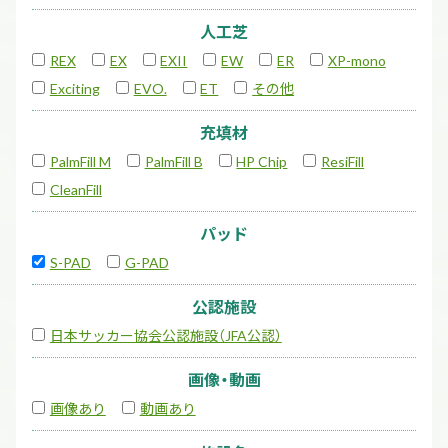
人工芝
REX
EX
EXII
EW
ER
XP-mono
Exciting
EVO.
ET
その他
充填材
PalmFill M
PalmFill B
HP Chip
ResiFill
CleanFill
パッド
S-PAD
G-PAD
公認施設
日本サッカー協会公認施設（JFA公認）
画像・動画
画像あり
動画あり