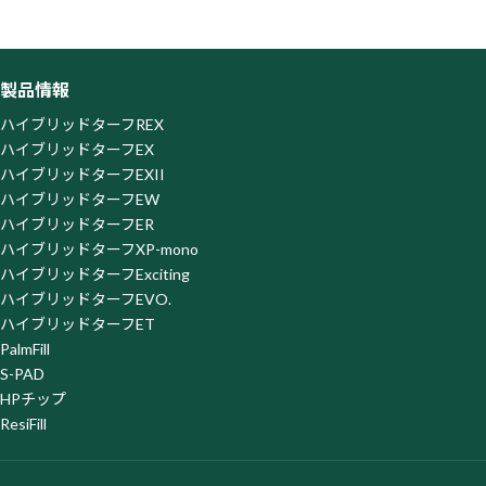
式会社が提供するサービス「SATORI」を利用しています。
「SATORI」はクッキーまたはその類似技術を利用してお客様
のアクセス履歴を取得・蓄積しておりますが、この取得・蓄積
を停止されたい場合、SATORI株式会社が提供する以下の「オ
製品情報
プトアウトページ」よりオプトアウトを行ってください。な
お、オプトアウトがなされた場合は、当社がウェブサイト上で
ハイブリッドターフREX
提供するサービスの一部を利用できなくなる場合がございま
ハイブリッドターフEX
すので、ご了承ください。
ハイブリッドターフEXII
オプトアウトページ
https://satori.marketing/optout/
ハイブリッドターフEW
ハイブリッドターフER
ハイブリッドターフXP-mono
ハイブリッドターフExciting
ハイブリッドターフEVO.
ハイブリッドターフET
PalmFill
S-PAD
HPチップ
ResiFill