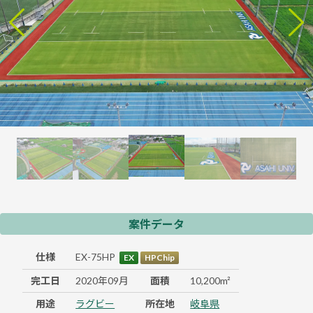
案件データ
仕様
EX-75HP
EX
HPChip
完工日
2020年09月
面積
10,200m²
用途
ラグビー
所在地
岐阜県