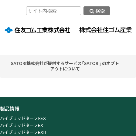
検索
SATORI株式会社が提供するサービス「SATORI」のオプト
アウトについて
当社ウェブサイトはお客様の利便性を高めるため、SATORI株
式会社が提供するサービス「SATORI」を利用しています。
「SATORI」はクッキーまたはその類似技術を利用してお客様
のアクセス履歴を取得・蓄積しておりますが、この取得・蓄積
を停止されたい場合、SATORI株式会社が提供する以下の「オ
製品情報
プトアウトページ」よりオプトアウトを行ってください。な
お、オプトアウトがなされた場合は、当社がウェブサイト上で
ハイブリッドターフREX
提供するサービスの一部を利用できなくなる場合がございま
ハイブリッドターフEX
すので、ご了承ください。
ハイブリッドターフEXII