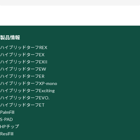
当社ウェブサイトはお客様の利便性を高めるため、SATORI株
式会社が提供するサービス「SATORI」を利用しています。
「SATORI」はクッキーまたはその類似技術を利用してお客様
のアクセス履歴を取得・蓄積しておりますが、この取得・蓄積
を停止されたい場合、SATORI株式会社が提供する以下の「オ
製品情報
プトアウトページ」よりオプトアウトを行ってください。な
お、オプトアウトがなされた場合は、当社がウェブサイト上で
ハイブリッドターフREX
提供するサービスの一部を利用できなくなる場合がございま
ハイブリッドターフEX
すので、ご了承ください。
ハイブリッドターフEXII
オプトアウトページ
https://satori.marketing/optout/
ハイブリッドターフEW
ハイブリッドターフER
ハイブリッドターフXP-mono
ハイブリッドターフExciting
ハイブリッドターフEVO.
ハイブリッドターフET
PalmFill
S-PAD
HPチップ
ResiFill