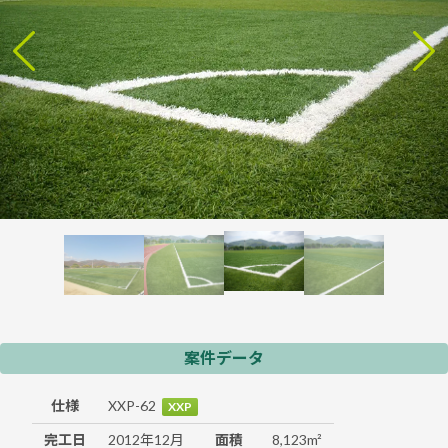
案件データ
仕様
XXP-62
XXP
完工日
2012年12月
面積
8,123m²