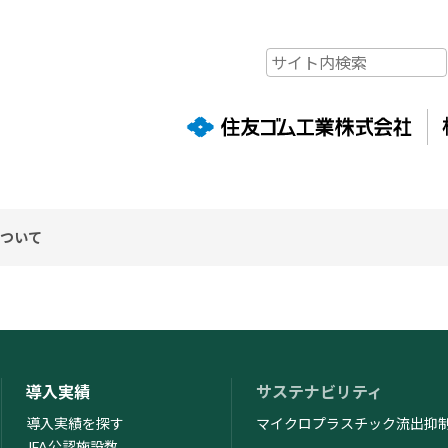
について
が提供するサービス「SATORI」を利用しています。「SATORI」はク
積を停止されたい場合、SATORI株式会社が提供する以下の「オプトア
ブサイト上で提供するサービスの一部を利用できなくなる場合がございま
ウトページ
https://satori.marketing/optout/
導入実績
サステナビリティ
導入実績を探す
マイクロプラスチック流出抑
JFA公認施設数