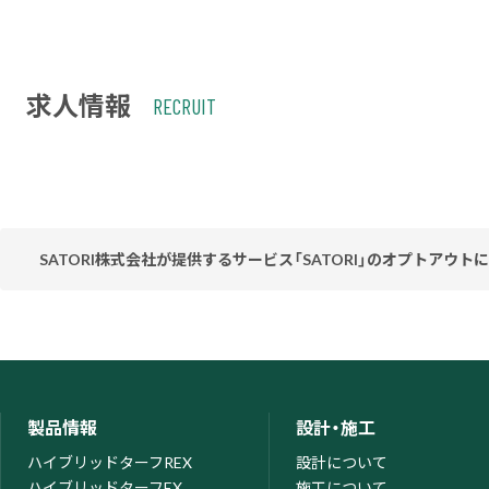
求人情報
RECRUIT
SATORI株式会社が提供するサービス「SATORI」のオプトアウト
当社ウェブサイトはお客様の利便性を高めるため、SATORI株式会社
てお客様のアクセス履歴を取得・蓄積しておりますが、この取得・蓄
ってください。なお、オプトアウトがなされた場合は、当社がウェ
オプトア
製品情報
設計・施工
ハイブリッドターフREX
設計について
ハイブリッドターフEX
施工について