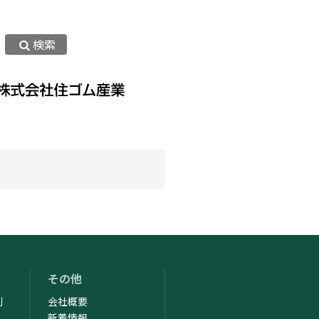
検索
ッキーまたはその類似技術を利用し
ウトページ」よりオプトアウトを行
すので、ご了承ください。
その他
制
会社概要
新着情報