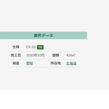
案件データ
仕様
ER-50
ER
完工日
2020年10月
面積
426m²
用途
野球
所在地
北海道