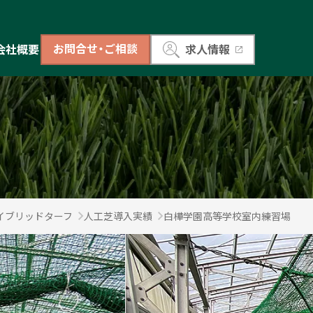
お問合せ・ご相談
会社概要
求人情報
イブリッドターフ
人工芝導入実績
白樺学園高等学校室内練習場