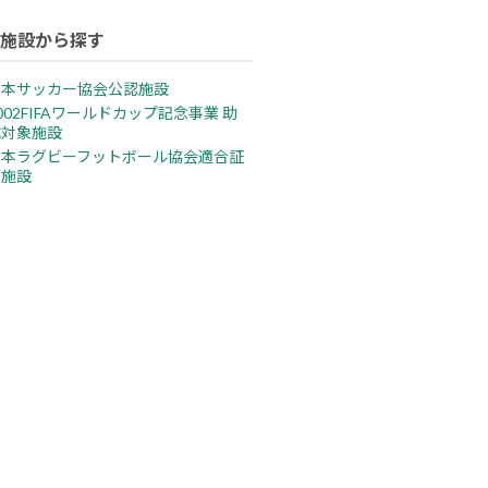
施設から探す
日本サッカー協会公認施設
002FIFAワールドカップ記念事業 助
成対象施設
日本ラグビーフットボール協会適合証
明施設