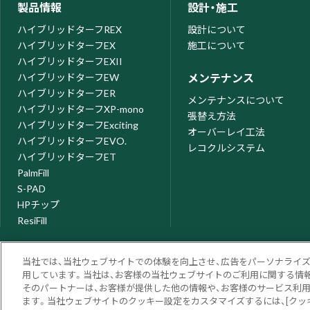
製品情報
設計・施工
ハイブリッドターフREX
設計について
ハイブリッドターフEX
施工について
ハイブリッドターフEXII
ハイブリッドターフEW
メンテナンス
ハイブリッドターフER
メンテナンスについて
ハイブリッドターフXP-mono
張替え方法
ハイブリッドターフExciting
オーバーレイ工法
ハイブリッドターフEVO.
レコクルシステム
ハイブリッドターフET
PalmFill
S-PAD
HPチップ
ResiFill
当社では、当社ウェブサイトでの体験を向上させ、広告をパーソナライ
用しています。当社は、お客様の当社ウェブサイトのご利用に関する情報
そのパートナーは、お客様が提供した他の情報や、お客様のサービス利
ます。当社ウェブサイトのクッキー設定をカスタマイズするには、[クッ