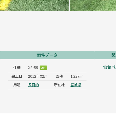
案件データ
関
仙台城
仕様
XP-55
XP
完工日
2012年02月
面積
1,229m²
用途
多目的
所在地
宮城県