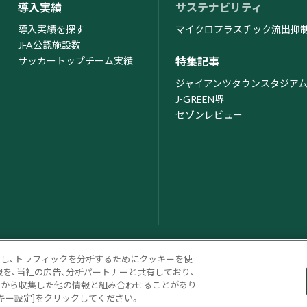
導入実績
サステナビリティ
導入実績を探す
マイクロプラスチック流出抑
JFA公認施設数
サッカートップチーム実績
特集記事
ジャイアンツタウンスタジア
J-GREEN堺
セゾンレビュー
ズし、トラフィックを分析するためにクッキーを使
を、当社の広告、分析パートナーと共有しており、
用から収集した他の情報と組み合わせることがあり
© Sumitomo Rubber Industries, Ltd. All rights reserved.
キー設定]をクリックしてください。