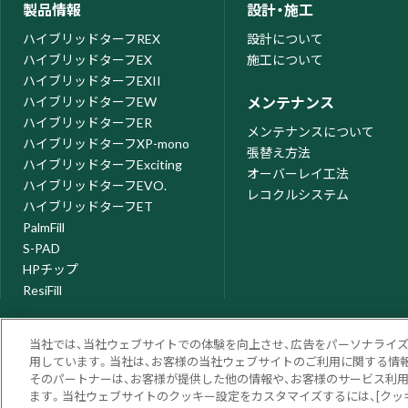
製品情報
設計・施工
ハイブリッドターフREX
設計について
ハイブリッドターフEX
施工について
ハイブリッドターフEXII
ハイブリッドターフEW
メンテナンス
ハイブリッドターフER
メンテナンスについて
ハイブリッドターフXP-mono
張替え方法
ハイブリッドターフExciting
オーバーレイ工法
ハイブリッドターフEVO.
レコクルシステム
ハイブリッドターフET
PalmFill
S-PAD
HPチップ
ResiFill
当社では、当社ウェブサイトでの体験を向上させ、広告をパーソナライ
用しています。当社は、お客様の当社ウェブサイトのご利用に関する情報
そのパートナーは、お客様が提供した他の情報や、お客様のサービス利
ます。当社ウェブサイトのクッキー設定をカスタマイズするには、[クッ