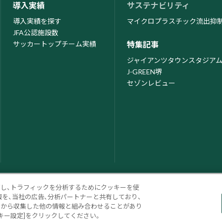
導入実績
サステナビリティ
導入実績を探す
マイクロプラスチック流出抑
JFA公認施設数
サッカートップチーム実績
特集記事
ジャイアンツタウンスタジア
J-GREEN堺
セゾンレビュー
ズし、トラフィックを分析するためにクッキーを使
を、当社の広告、分析パートナーと共有しており、
用から収集した他の情報と組み合わせることがあり
© Sumitomo Rubber Industries, Ltd. All rights reserved.
キー設定]をクリックしてください。