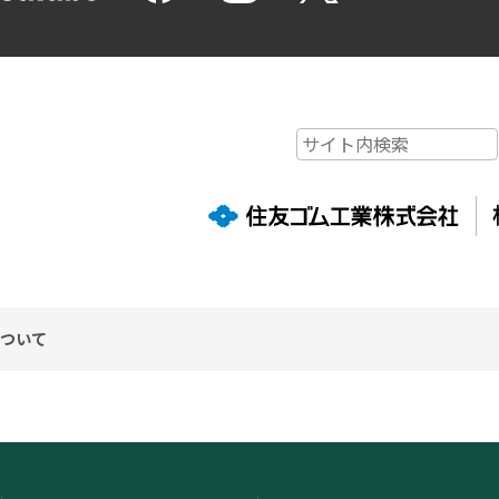
について
が提供するサービス「SATORI」を利用しています。「SATORI」はク
積を停止されたい場合、SATORI株式会社が提供する以下の「オプトア
ブサイト上で提供するサービスの一部を利用できなくなる場合がございま
ウトページ
https://satori.marketing/optout/