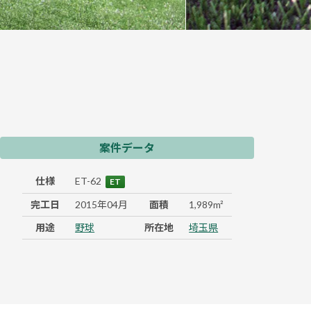
案件データ
仕様
ET-62
ET
完工日
2015年04月
面積
1,989m²
用途
野球
所在地
埼玉県