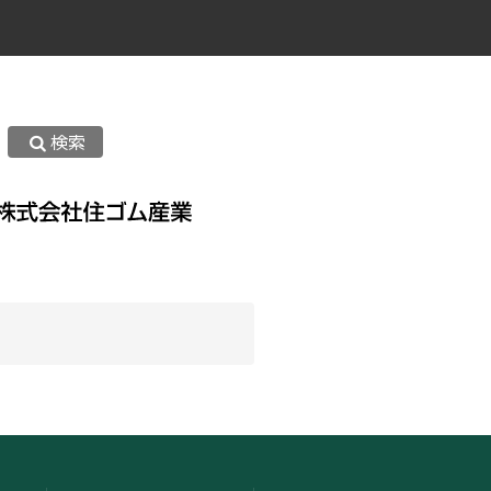
検索
ッキーまたはその類似技術を利用し
ウトページ」よりオプトアウトを行
すので、ご了承ください。