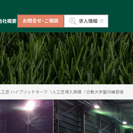
お問合せ・ご相談
会社概要
求人情報
工芝 ハイブリッドターフ
人工芝導入実績
立教大学室内練習場