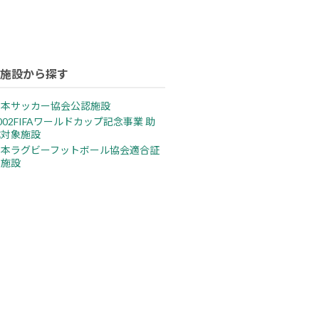
施設から探す
日本サッカー協会公認施設
002FIFAワールドカップ記念事業 助
成対象施設
日本ラグビーフットボール協会適合証
明施設