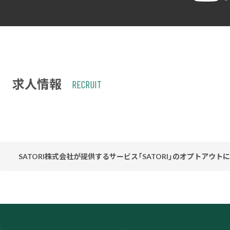
求人情報
RECRUIT
SATORI株式会社が提供するサービス「SATORI」のオプトアウト
当社ウェブサイトはお客様の利便性を高めるため、SATORI株式会社
てお客様のアクセス履歴を取得・蓄積しておりますが、この取得・蓄
ってください。なお、オプトアウトがなされた場合は、当社がウェ
オプトア