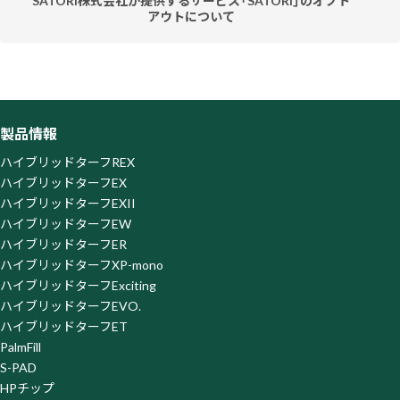
SATORI株式会社が提供するサービス「SATORI」のオプト
アウトについて
当社ウェブサイトはお客様の利便性を高めるため、SATORI株
式会社が提供するサービス「SATORI」を利用しています。
「SATORI」はクッキーまたはその類似技術を利用してお客様
のアクセス履歴を取得・蓄積しておりますが、この取得・蓄積
を停止されたい場合、SATORI株式会社が提供する以下の「オ
製品情報
プトアウトページ」よりオプトアウトを行ってください。な
お、オプトアウトがなされた場合は、当社がウェブサイト上で
ハイブリッドターフREX
提供するサービスの一部を利用できなくなる場合がございま
ハイブリッドターフEX
すので、ご了承ください。
ハイブリッドターフEXII
オプトアウトページ
https://satori.marketing/optout/
ハイブリッドターフEW
ハイブリッドターフER
ハイブリッドターフXP-mono
ハイブリッドターフExciting
ハイブリッドターフEVO.
ハイブリッドターフET
PalmFill
S-PAD
HPチップ