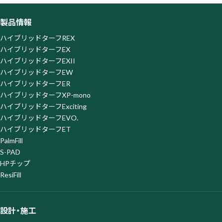
のアクセス履歴を取得・蓄積しておりますが、この取得・蓄積
を停止されたい場合、SATORI株式会社が提供する以下の「オ
製品情報
プトアウトページ」よりオプトアウトを行ってください。な
お、オプトアウトがなされた場合は、当社がウェブサイト上で
ハイブリッドターフREX
提供するサービスの一部を利用できなくなる場合がございま
ハイブリッドターフEX
すので、ご了承ください。
ハイブリッドターフEXII
オプトアウトページ
https://satori.marketing/optout/
ハイブリッドターフEW
ハイブリッドターフER
ハイブリッドターフXP-mono
ハイブリッドターフExciting
ハイブリッドターフEVO.
ハイブリッドターフET
PalmFill
S-PAD
HPチップ
ResiFill
設計・施工