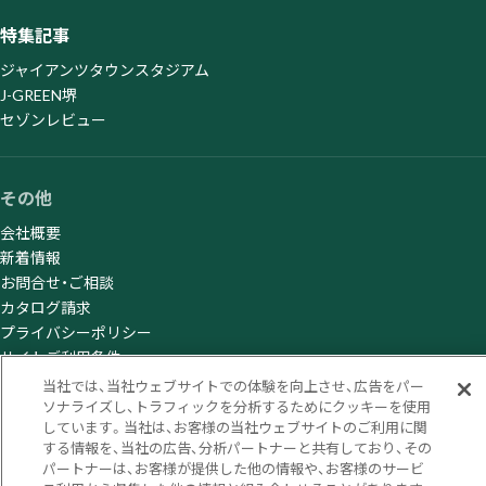
特集記事
ジャイアンツタウンスタジアム
J-GREEN堺
セゾンレビュー
その他
会社概要
新着情報
お問合せ・ご相談
カタログ請求
プライバシーポリシー
サイトご利用条件
当社では、当社ウェブサイトでの体験を向上させ、広告をパー
ソナライズし、トラフィックを分析するためにクッキーを使用
しています。当社は、お客様の当社ウェブサイトのご利用に関
© Sumitomo Rubber Industries, Ltd. All rights reserved.
する情報を、当社の広告、分析パートナーと共有しており、その
パートナーは、お客様が提供した他の情報や、お客様のサービ