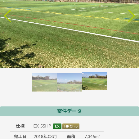
案件データ
仕様
EX-55HP
EX
HPChip
完工日
2018年03月
面積
7,345m²