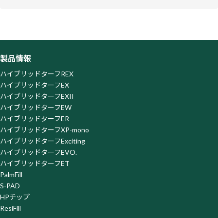
当社ウェブサイトはお客様の利便性を高めるため、SATORI株
式会社が提供するサービス「SATORI」を利用しています。
「SATORI」はクッキーまたはその類似技術を利用してお客様
のアクセス履歴を取得・蓄積しておりますが、この取得・蓄積
を停止されたい場合、SATORI株式会社が提供する以下の「オ
製品情報
プトアウトページ」よりオプトアウトを行ってください。な
お、オプトアウトがなされた場合は、当社がウェブサイト上で
ハイブリッドターフREX
提供するサービスの一部を利用できなくなる場合がございま
ハイブリッドターフEX
すので、ご了承ください。
ハイブリッドターフEXII
オプトアウトページ
https://satori.marketing/optout/
ハイブリッドターフEW
ハイブリッドターフER
ハイブリッドターフXP-mono
ハイブリッドターフExciting
ハイブリッドターフEVO.
ハイブリッドターフET
PalmFill
S-PAD
HPチップ
ResiFill