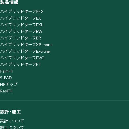
製品情報
プトアウトページ」よりオプトアウトを行ってください。な
お、オプトアウトがなされた場合は、当社がウェブサイト上で
ハイブリッドターフREX
提供するサービスの一部を利用できなくなる場合がございま
ハイブリッドターフEX
すので、ご了承ください。
ハイブリッドターフEXII
オプトアウトページ
https://satori.marketing/optout/
ハイブリッドターフEW
ハイブリッドターフER
ハイブリッドターフXP-mono
ハイブリッドターフExciting
ハイブリッドターフEVO.
ハイブリッドターフET
PalmFill
S-PAD
HPチップ
ResiFill
設計・施工
設計について
施工について