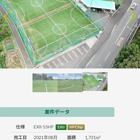
案件データ
仕様
EXⅡ-55HP
EXII
HPChip
完工日
2021年08月
面積
1,731m²