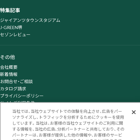
特集記事
ジャイアンツタウンスタジアム
J-GREEN堺
セゾンレビュー
その他
会社概要
新着情報
お問合せ・ご相談
カタログ請求
プライバシーポリシー
サイトご利用条件
当社では、当社ウェブサイトでの体験を向上させ、広告をパー
ソナライズし、トラフィックを分析するためにクッキーを使用
しています。当社は、お客様の当社ウェブサイトのご利用に関
© Sumitomo Rubber Industries, Ltd. All rights reserved.
する情報を、当社の広告、分析パートナーと共有しており、その
パートナーは、お客様が提供した他の情報や、お客様のサービ