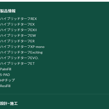
のアクセス履歴を取得・蓄積しておりますが、この取得・蓄積
を停止されたい場合、SATORI株式会社が提供する以下の「オ
製品情報
プトアウトページ」よりオプトアウトを行ってください。な
お、オプトアウトがなされた場合は、当社がウェブサイト上で
ハイブリッドターフREX
提供するサービスの一部を利用できなくなる場合がございま
ハイブリッドターフEX
すので、ご了承ください。
ハイブリッドターフEXII
オプトアウトページ
https://satori.marketing/optout/
ハイブリッドターフEW
ハイブリッドターフER
ハイブリッドターフXP-mono
ハイブリッドターフExciting
ハイブリッドターフEVO.
ハイブリッドターフET
PalmFill
S-PAD
HPチップ
ResiFill
設計・施工