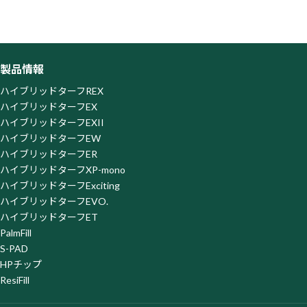
当社ウェブサイトはお客様の利便性を高めるため、SATORI株
式会社が提供するサービス「SATORI」を利用しています。
「SATORI」はクッキーまたはその類似技術を利用してお客様
のアクセス履歴を取得・蓄積しておりますが、この取得・蓄積
を停止されたい場合、SATORI株式会社が提供する以下の「オ
製品情報
プトアウトページ」よりオプトアウトを行ってください。な
お、オプトアウトがなされた場合は、当社がウェブサイト上で
ハイブリッドターフREX
提供するサービスの一部を利用できなくなる場合がございま
ハイブリッドターフEX
すので、ご了承ください。
ハイブリッドターフEXII
オプトアウトページ
https://satori.marketing/optout/
ハイブリッドターフEW
ハイブリッドターフER
ハイブリッドターフXP-mono
ハイブリッドターフExciting
ハイブリッドターフEVO.
ハイブリッドターフET
PalmFill
S-PAD
HPチップ
ResiFill