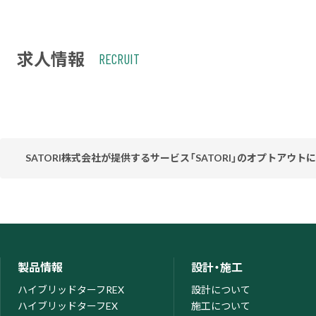
求人情報
RECRUIT
SATORI株式会社が提供するサービス「SATORI」のオプトアウト
当社ウェブサイトはお客様の利便性を高めるため、SATORI株式会社
てお客様のアクセス履歴を取得・蓄積しておりますが、この取得・蓄
ってください。なお、オプトアウトがなされた場合は、当社がウェ
オプトア
製品情報
設計・施工
ハイブリッドターフREX
設計について
ハイブリッドターフEX
施工について