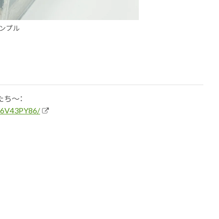
ンプル
たち〜：
9R6V43PY86/