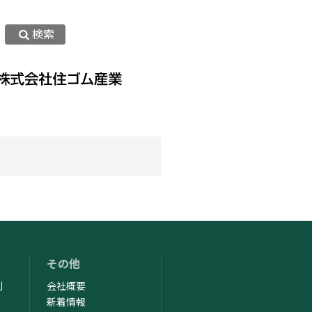
検索
ッキーまたはその類似技術を利用し
ウトページ」よりオプトアウトを行
すので、ご了承ください。
その他
制
会社概要
新着情報