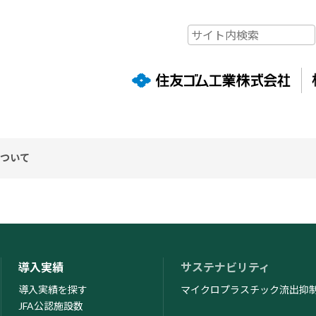
について
が提供するサービス「SATORI」を利用しています。「SATORI」はク
積を停止されたい場合、SATORI株式会社が提供する以下の「オプトア
ブサイト上で提供するサービスの一部を利用できなくなる場合がございま
ウトページ
https://satori.marketing/optout/
導入実績
サステナビリティ
導入実績を探す
マイクロプラスチック流出抑
JFA公認施設数